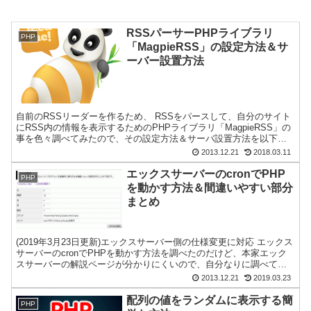
RSSパーサーPHPライブラリ
PHP
「MagpieRSS」の設定方法＆サ
ーバー設置方法
自前のRSSリーダーを作るため、 RSSをパースして、自分のサイト
にRSS内の情報を表示するためのPHPライブラリ「MagpieRSS」の
事を色々調べてみたので、その設定方法＆サーバ設置方法を以下に
まとめてみた。 ①magpierssから、...
2013.12.21
2018.03.11
エックスサーバーのcronでPHP
PHP
を動かす方法＆間違いやすい部分
まとめ
(2019年3月23日更新)エックスサーバー側の仕様変更に対応 エックス
サーバーのcronでPHPを動かす方法を調べたのだけど、本家エック
スサーバーの解説ページが分かりにくいので、自分なりに調べて以
下にまとめてみた。 エックスサーバーでcr...
2013.12.21
2019.03.23
配列の値をランダムに表示する簡
PHP