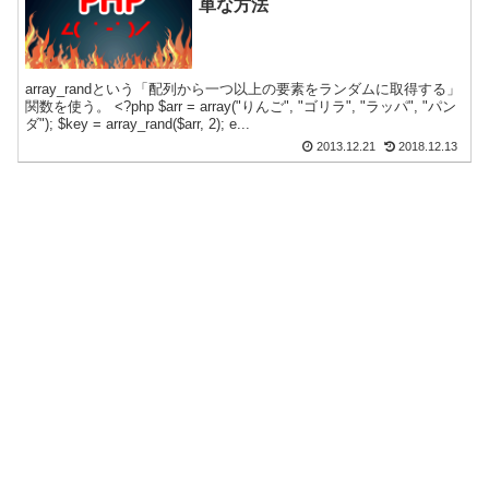
単な方法
array_randという「配列から一つ以上の要素をランダムに取得する」
関数を使う。 <?php $arr = array("りんご", "ゴリラ", "ラッパ", "パン
ダ"); $key = array_rand($arr, 2); e...
2013.12.21
2018.12.13