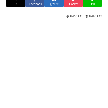
X
Facebook
はてブ
Pocket
LINE
2013.12.21
2018.12.12