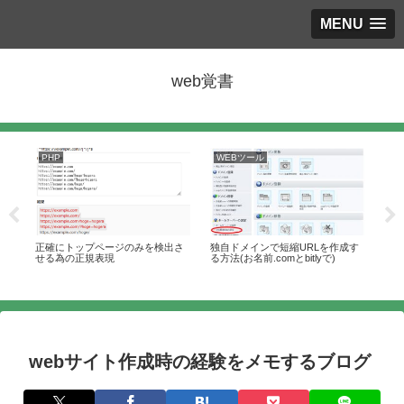
MENU
web覚書
PHP
WEBツール
PH
リ
正確にトップページのみを検出さ
独自ドメインで短縮URLを作成す
PH
せる為の正規表現
る方法(お名前.comとbitlyで)
入
webサイト作成時の経験をメモするブログ