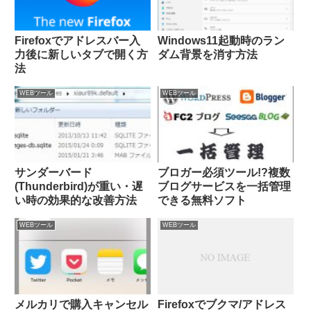
Firefoxでアドレスバー入
Windows11起動時のラン
力後に新しいタブで開く方
ダム背景を消す方法
法
WEBツール
WEBツール
サンダーバード
ブロガー必須ツール!?複数
(Thunderbird)が重い・遅
ブログサービスを一括管理
い時の効果的な改善方法
できる無料ソフト
WEBツール
WEBツール
メルカリで購入キャンセル
Firefoxでブクマ/アドレス