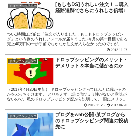
[もしもDS]うれしい注文！→購入
ドロップシッピング
経路追跡でさらにうれしさ倍増♪
つい1時間ほど前に「注文が入りました！もしもドロップシッピン
グ」という例のうれしいメールが届きました♪今月の第一目標である
売上40万円の一歩手前でなかなか注文が入らなかったのですが、こ
の注文でついに達成したのと、お酒も入ってテンション上がっ...
2012.11.27
ドロップシッピングのメリット・
ドロップシッピング
デメリット＆本当に儲かるのか
（2017年4月20日更新） ドロップシッピングってほんとに儲かるの
かをぶっちゃけます。 とりあえず、話に信ぴょう性がないと意味が
ないので、私のドロップシッピング歴から説明して、 順にメリッ
ト、デメリット、本当に儲かるのかを説明したいと思い...
2012.11.25
2017.04.20
ブログをweb公開♪某ブログから
ドロップシッピング
のドロップシッピング関連の投稿
先に