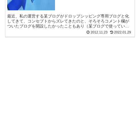
最近、私の運営する某ブログがドロップシッピング専用ブログと化
してきて、コンセプトからズレてきたのと、そろそろコメント欄が
ついたブログを開設したかったこともあり（某ブログで使っている
テンプレはコメント欄設置方法がややこしい）、ドロップシッピ
2012.11.23
2022.01.29
ン...