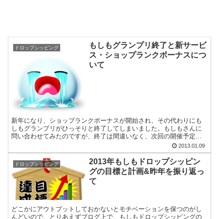
もしもグランプリ終了と新サービ
ドロップシッピング
ス・ショップランクボーナスにつ
いて
新年になり、ショップランクボーナスが開始され、その代わりにも
しもグランプリがひっそりと終了してしまいました。もしもさんに
問い合わせてみたのですが、終了は間違いなく、次回の開催予定も
ないとのことです。 毎日変動する順位を見てモチベーションを維...
2013.01.09
2013年もしもドロップシッピン
ドロップシッピング
グの目標と計画&昨年を振り返っ
て
どこかにアウトプットしておかないとモチベーションを保つのがし
んどいので、とりあえずブログ上で、もしもドロップシッピングの