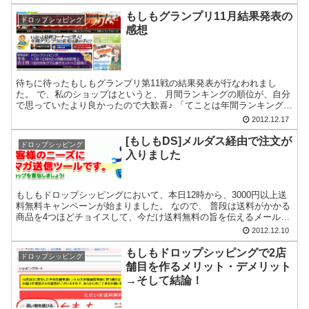
もしもグランプリ11月結果発表の
ドロップシッピング
感想
待ちに待ったもしもグランプリ第11戦の結果発表が行なわれまし
た。 で、私のショップはというと、 月間ランキングの順位が、自分
で思っていたより良かったので大歓喜♪ 「てことは年間ランキングの
順位も結構上がってるんじゃない！？」と思って、喜び勇...
2012.12.17
[もしもDS]メルダス経由で注文が
ドロップシッピング
入りました
もしもドロップシッピングにおいて、本日12時から、3000円以上送
料無料キャンペーンが始まりました。 なので、 普段は送料がかかる
商品を4つほどチョイスして、今だけ送料無料の旨を伝えるメール
を、本日12時半頃にメルダス登録会員全員に送信しま...
2012.12.10
もしもドロップシッピングで2店
ドロップシッピング
舗目を作るメリット・デメリット
→そして結論！