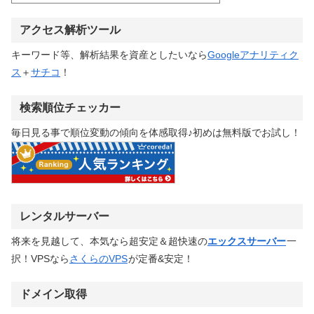
アクセス解析ツール
キーワード等、解析結果を資産としたいなら
Googleアナリティク
ス
＋
サチコ
！
検索順位チェッカー
毎日見る事で順位変動の傾向を体感取得♪初めは無料版でお試し！
レンタルサーバー
将来を見越して、本気なら超安定＆超快速の
エックスサーバー
一
択！VPSなら
さくらのVPS
が定番&安定！
ドメイン取得