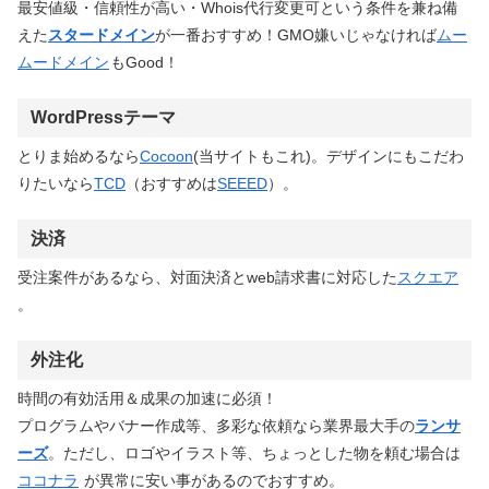
最安値級・信頼性が高い・Whois代行変更可という条件を兼ね備
えた
スタードメイン
が一番おすすめ！GMO嫌いじゃなければ
ムー
ムードメイン
もGood！
WordPressテーマ
とりま始めるなら
Cocoon
(当サイトもこれ)。デザインにもこだわ
りたいなら
TCD
（おすすめは
SEEED
）。
決済
受注案件があるなら、対面決済とweb請求書に対応した
スクエア
。
外注化
時間の有効活用＆成果の加速に必須！
プログラムやバナー作成等、多彩な依頼なら業界最大手の
ランサ
ーズ
。ただし、ロゴやイラスト等、ちょっとした物を頼む場合は
ココナラ
が異常に安い事があるのでおすすめ。