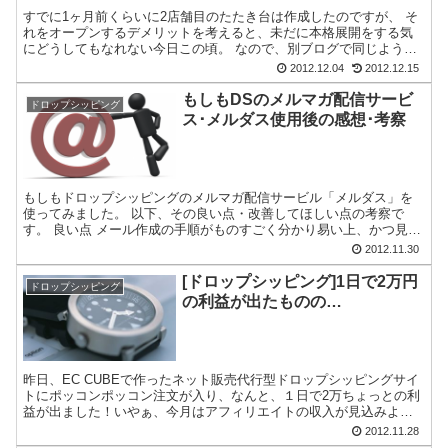
すでに1ヶ月前くらいに2店舗目のたたき台は作成したのですが、 そ
れをオープンするデメリットを考えると、未だに本格展開をする気
にどうしてもなれない今日この頃。 なので、別ブログで同じような
内容を一度書いたのですが、 良い点悪い点を再整理するこ...
2012.12.04
2012.12.15
もしもDSのメルマガ配信サービ
ドロップシッピング
ス･メルダス使用後の感想･考察
もしもドロップシッピングのメルマガ配信サービル「メルダス」を
使ってみました。 以下、その良い点・改善してほしい点の考察で
す。 良い点 メール作成の手順がものすごく分かり易い上、かつ見栄
えのするメールを簡単に配信することができます♪ 配信する...
2012.11.30
[ドロップシッピング]1日で2万円
ドロップシッピング
の利益が出たものの…
昨日、EC CUBEで作ったネット販売代行型ドロップシッピングサイ
トにポッコンポッコン注文が入り、なんと、１日で2万ちょっとの利
益が出ました！いやぁ、今月はアフィリエイトの収入が見込みより
少なくなりそうだったので、正直その穴埋めとして多いに...
2012.11.28