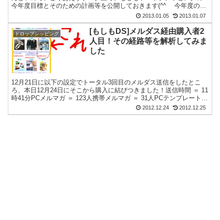
今年度目標とそのための計画等を公開しておきます(^^ゞ 今年度の目
標 12月までに純売上100万（ダイアモンドクラス）達...
2013.01.05
2013.01.07
[もしもDS]メルダス経由購入者2
ドロップシッピング
人目！その経路等を解析してみま
した
12月21日に以下の設定でトータル3回目のメルダス送信をしたとこ
ろ、本日12月24日にそこから購入に結びつきました！送信時間 ＝ 11
時41分PCメルマガ ＝ 123人携帯メルマガ ＝ 31人PCテンプレート
＝ 新着商品をおすすめする 携...
2012.12.24
2012.12.25