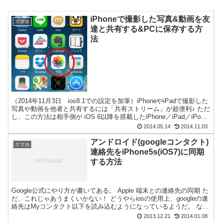
iPhoneで撮影した写真&動画を友
スマホ
達と共有する&PCに保存する方
法
（2014年11月3日 ios8.1での設定を加筆）iPhoneやiPadで撮影した
写真や動画を他者と共有するには「共有ストリーム」が超便利♪ ただ
し、この方法は相手側が iOS 6以降を搭載したiPhone／iPad／iPod
touch...
2014.05.14
2014.11.03
アンドロイド(googleコンタクト)
スマホ
連絡先をiPhone5s(iOS7)に同期
する方法
Google公式にやり方が書いてある。 Apple 端末との連絡先の同期 た
だ、これじゃあうまくいかない！ どうやらiosの使用上、googleの連
絡先はMyコンタクト以下を読み込むようになっているようだ。 なの
で、正確な手順は、 Goog...
2013.12.21
2014.01.08