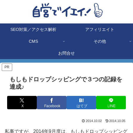
SEO対策／アクセス解析
アフィリエイト
CMS
その他
お問合せ
PR
もしもドロップシッピングで３つの記録を
達成♪
X
Facebook
はてブ
LINE
2014.10.02
2014.10.05
私事ですが、2014年9月度は、もしもドロップシッピング