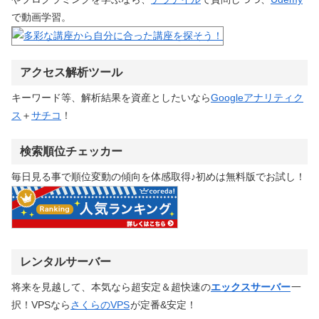
で動画学習。
アクセス解析ツール
キーワード等、解析結果を資産としたいなら
Googleアナリティク
ス
＋
サチコ
！
検索順位チェッカー
毎日見る事で順位変動の傾向を体感取得♪初めは無料版でお試し！
レンタルサーバー
将来を見越して、本気なら超安定＆超快速の
エックスサーバー
一
択！VPSなら
さくらのVPS
が定番&安定！