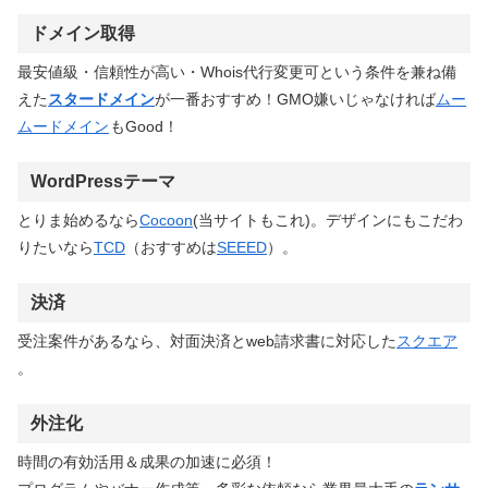
ドメイン取得
最安値級・信頼性が高い・Whois代行変更可という条件を兼ね備
えた
スタードメイン
が一番おすすめ！GMO嫌いじゃなければ
ムー
ムードメイン
もGood！
WordPressテーマ
とりま始めるなら
Cocoon
(当サイトもこれ)。デザインにもこだわ
りたいなら
TCD
（おすすめは
SEEED
）。
決済
受注案件があるなら、対面決済とweb請求書に対応した
スクエア
。
外注化
時間の有効活用＆成果の加速に必須！