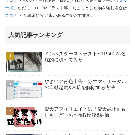
プログラムやバナー作成等、多彩な依頼なら業界最大手の
ランサ
ーズ
。ただし、ロゴやイラスト等、ちょっとした物を頼む場合は
ココナラ
が異常に安い事があるのでおすすめ。
人気記事ランキング
インベスターズトラストS&P500を徹
底的に調べてみた
やよいの青色申告：弥生マイポータル
の自動起動&常駐を解除する方法
楽天アフィリエイトは「楽天純正orも
しも」どっちが得!?比較&結論