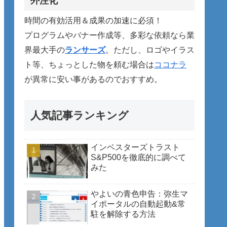
外注化
時間の有効活用＆成果の加速に必須！
プログラムやバナー作成等、多彩な依頼なら業
界最大手の
ランサーズ
。ただし、ロゴやイラス
ト等、ちょっとした物を頼む場合は
ココナラ
が異常に安い事があるのでおすすめ。
人気記事ランキング
インベスターズトラスト
S&P500を徹底的に調べて
みた
やよいの青色申告：弥生マ
イポータルの自動起動&常
駐を解除する方法