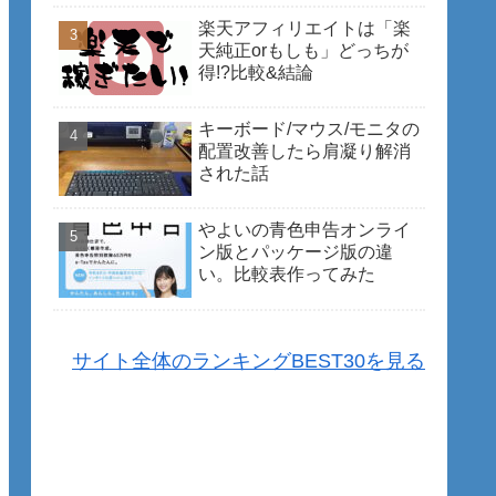
楽天アフィリエイトは「楽
天純正orもしも」どっちが
得!?比較&結論
キーボード/マウス/モニタの
配置改善したら肩凝り解消
された話
やよいの青色申告オンライ
ン版とパッケージ版の違
い。比較表作ってみた
サイト全体のランキングBEST30を見る