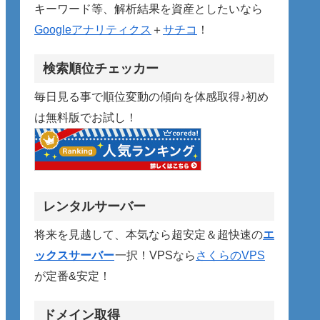
キーワード等、解析結果を資産としたいなら
Googleアナリティクス
＋
サチコ
！
検索順位チェッカー
毎日見る事で順位変動の傾向を体感取得♪初め
は無料版でお試し！
レンタルサーバー
将来を見越して、本気なら超安定＆超快速の
エ
ックスサーバー
一択！VPSなら
さくらのVPS
が定番&安定！
ドメイン取得