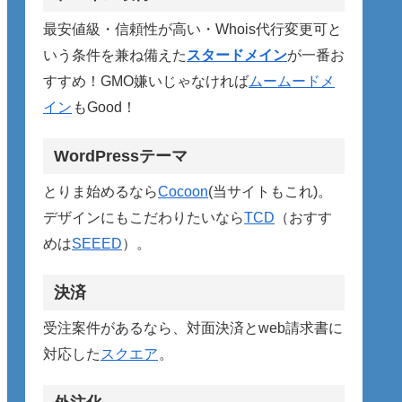
最安値級・信頼性が高い・Whois代行変更可と
いう条件を兼ね備えた
スタードメイン
が一番お
すすめ！GMO嫌いじゃなければ
ムームードメ
イン
もGood！
WordPressテーマ
とりま始めるなら
Cocoon
(当サイトもこれ)。
デザインにもこだわりたいなら
TCD
（おすす
めは
SEEED
）。
決済
受注案件があるなら、対面決済とweb請求書に
対応した
スクエア
。