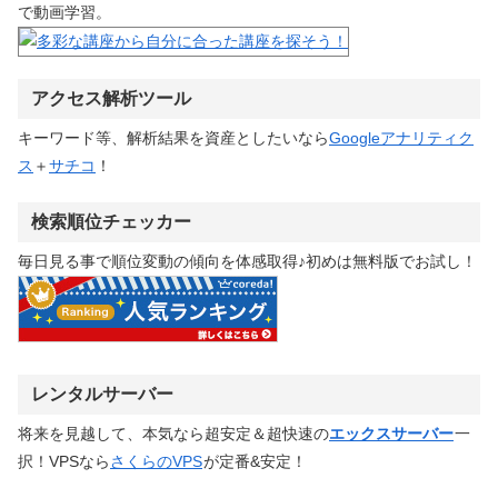
で動画学習。
アクセス解析ツール
キーワード等、解析結果を資産としたいなら
Googleアナリティク
ス
＋
サチコ
！
検索順位チェッカー
毎日見る事で順位変動の傾向を体感取得♪初めは無料版でお試し！
レンタルサーバー
将来を見越して、本気なら超安定＆超快速の
エックスサーバー
一
択！VPSなら
さくらのVPS
が定番&安定！