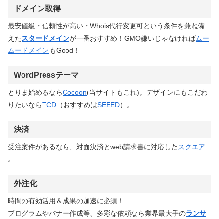
ドメイン取得
最安値級・信頼性が高い・Whois代行変更可という条件を兼ね備
えた
スタードメイン
が一番おすすめ！GMO嫌いじゃなければ
ムー
ムードメイン
もGood！
WordPressテーマ
とりま始めるなら
Cocoon
(当サイトもこれ)。デザインにもこだわ
りたいなら
TCD
（おすすめは
SEEED
）。
決済
受注案件があるなら、対面決済とweb請求書に対応した
スクエア
。
外注化
時間の有効活用＆成果の加速に必須！
プログラムやバナー作成等、多彩な依頼なら業界最大手の
ランサ