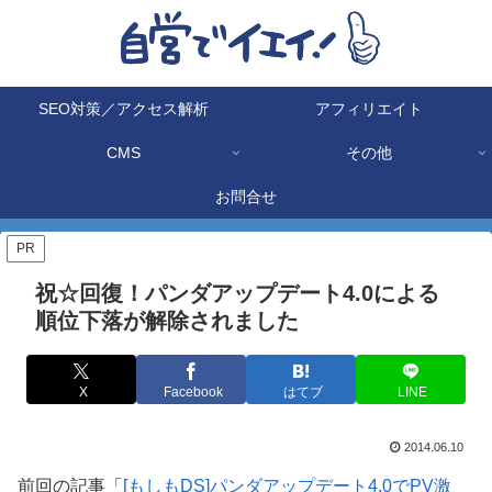
SEO対策／アクセス解析
アフィリエイト
CMS
その他
お問合せ
PR
祝☆回復！パンダアップデート4.0による
順位下落が解除されました
X
Facebook
はてブ
LINE
2014.06.10
前回の記事「
[もしもDS]パンダアップデート4.0でPV激