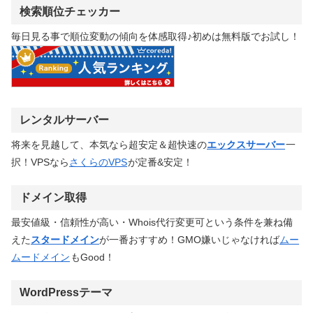
検索順位チェッカー
毎日見る事で順位変動の傾向を体感取得♪初めは無料版でお試し！
レンタルサーバー
将来を見越して、本気なら超安定＆超快速の
エックスサーバー
一
択！VPSなら
さくらのVPS
が定番&安定！
ドメイン取得
最安値級・信頼性が高い・Whois代行変更可という条件を兼ね備
えた
スタードメイン
が一番おすすめ！GMO嫌いじゃなければ
ムー
ムードメイン
もGood！
WordPressテーマ