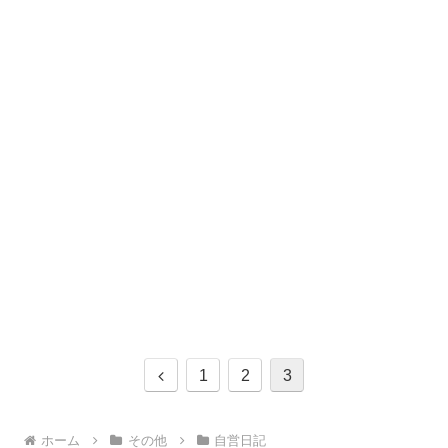
前
1
2
3
へ
ホーム
その他
自営日記