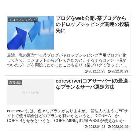
ブログをweb公開♪某ブログから
ドロップシッピング
のドロップシッピング関連の投稿
先に
最近、私の運営する某ブログがドロップシッピング専用ブログと化
してきて、コンセプトからズレてきたのと、そろそろコメント欄が
ついたブログを開設したかったこともあり（某ブログで使っている
テンプレはコメント欄設置方法がややこしい）、ドロップシッピ
2012.11.23
2022.01.29
ン...
coreserver(コアサーバー)の最適
自営日記
なプラン＆サーバ選定方法
coreserverには、色々なプランがありますが、 管理人のようにECサ
イトで使う場合はどのプランが良いかというと、 CORE-A か
CORE-Bなぜかというと、CORE-MINIは独自IP/SSLが使えないか
ら。ECサイトで後々クレジ...
2012.04.08
2022.01.29