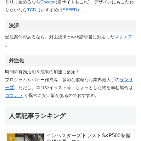
とりま始めるなら
Cocoon
(当サイトもこれ)。デザインにもこだわ
りたいなら
TCD
（おすすめは
SEEED
）。
決済
受注案件があるなら、対面決済とweb請求書に対応した
スクエア
。
外注化
時間の有効活用＆成果の加速に必須！
プログラムやバナー作成等、多彩な依頼なら業界最大手の
ランサ
ーズ
。ただし、ロゴやイラスト等、ちょっとした物を頼む場合は
ココナラ
が異常に安い事があるのでおすすめ。
人気記事ランキング
インベスターズトラストS&P500を徹