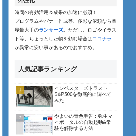
外注化
時間の有効活用＆成果の加速に必須！
プログラムやバナー作成等、多彩な依頼なら業
界最大手の
ランサーズ
。ただし、ロゴやイラス
ト等、ちょっとした物を頼む場合は
ココナラ
が異常に安い事があるのでおすすめ。
人気記事ランキング
インベスターズトラスト
S&P500を徹底的に調べて
みた
やよいの青色申告：弥生マ
イポータルの自動起動&常
駐を解除する方法