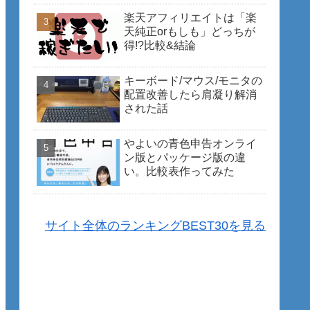
楽天アフィリエイトは「楽
天純正orもしも」どっちが
得!?比較&結論
キーボード/マウス/モニタの
配置改善したら肩凝り解消
された話
やよいの青色申告オンライ
ン版とパッケージ版の違
い。比較表作ってみた
サイト全体のランキングBEST30を見る