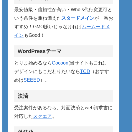
最安値級・信頼性が高い・Whois代行変更可と
いう条件を兼ね備えた
スタードメイン
が一番お
すすめ！GMO嫌いじゃなければ
ムームードメ
イン
もGood！
WordPressテーマ
とりま始めるなら
Cocoon
(当サイトもこれ)。
デザインにもこだわりたいなら
TCD
（おすす
めは
SEEED
）。
決済
受注案件があるなら、対面決済とweb請求書に
対応した
スクエア
。