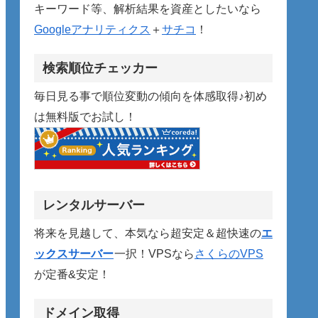
キーワード等、解析結果を資産としたいなら
Googleアナリティクス
＋
サチコ
！
検索順位チェッカー
毎日見る事で順位変動の傾向を体感取得♪初め
は無料版でお試し！
レンタルサーバー
将来を見越して、本気なら超安定＆超快速の
エ
ックスサーバー
一択！VPSなら
さくらのVPS
が定番&安定！
ドメイン取得