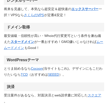
レンタルサーバー
将来を見越して、本気なら超安定＆超快速の
エックスサーバー
一
択！VPSなら
さくらのVPS
が定番&安定！
ドメイン取得
最安値級・信頼性が高い・Whois代行変更可という条件を兼ね備
えた
スタードメイン
が一番おすすめ！GMO嫌いじゃなければ
ムー
ムードメイン
もGood！
WordPressテーマ
とりま始めるなら
Cocoon
(当サイトもこれ)。デザインにもこだわ
りたいなら
TCD
（おすすめは
SEEED
）。
決済
受注案件があるなら、対面決済とweb請求書に対応した
スクエア
。