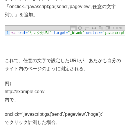
「onclick="javascript:ga('send','pageview','任意の文字
列');"」を追加。
XHTML
1
<a 
href
=
"リンク先URL"
target
=
"_blank"
onclick
=
"javascript:
これで、任意の文字で設定したURLが、あたかも自分の
サイト内のページのように測定される。
例）
http://example.com/
内で、
onclick="javascript:ga('send','pageview','hoge');"
でクリック計測した場合、