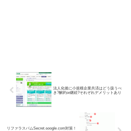
法人化後に小規模企業共済はどう扱うべ
き?解約or継続?それぞれデメリットあり
リファラスパムSecret.ɢoogle.com対策！