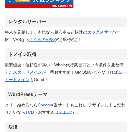
レンタルサーバー
将来を見越して、本気なら超安定＆超快速の
エックスサーバー
一
択！VPSなら
さくらのVPS
が定番&安定！
ドメイン取得
最安値級・信頼性が高い・Whois代行変更可という条件を兼ね備
えた
スタードメイン
が一番おすすめ！GMO嫌いじゃなければ
ムー
ムードメイン
もGood！
WordPressテーマ
とりま始めるなら
Cocoon
(当サイトもこれ)。デザインにもこだわ
りたいなら
TCD
（おすすめは
SEEED
）。
決済