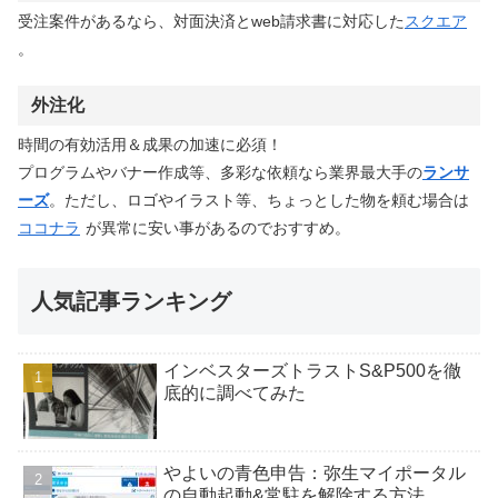
受注案件があるなら、対面決済とweb請求書に対応した
スクエア
。
外注化
時間の有効活用＆成果の加速に必須！
プログラムやバナー作成等、多彩な依頼なら業界最大手の
ランサ
ーズ
。ただし、ロゴやイラスト等、ちょっとした物を頼む場合は
ココナラ
が異常に安い事があるのでおすすめ。
人気記事ランキング
インベスターズトラストS&P500を徹
底的に調べてみた
やよいの青色申告：弥生マイポータル
の自動起動&常駐を解除する方法